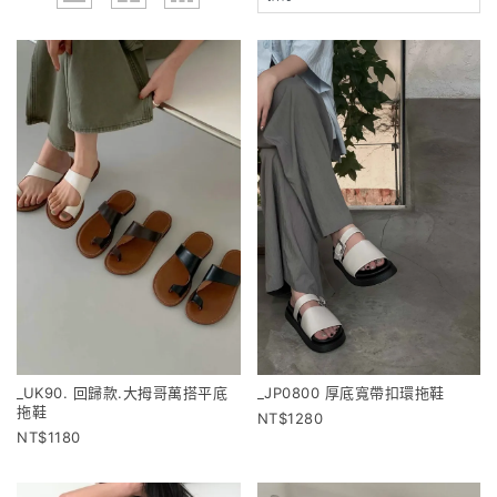
_UK90. 回歸款.大拇哥萬搭平底
_JP0800 厚底寬帶扣環拖鞋
拖鞋
1280
1180