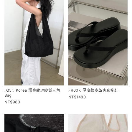
_Q51. Korea 漂亮紋理紗質三角
FR007. 厚底款皮革夾腳拖鞋
Bag
1480
980