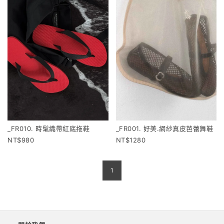
_FR010. 時髦織帶紅底拖鞋
_FR001. 好美.網紗真皮芭蕾舞鞋
980
1280
1