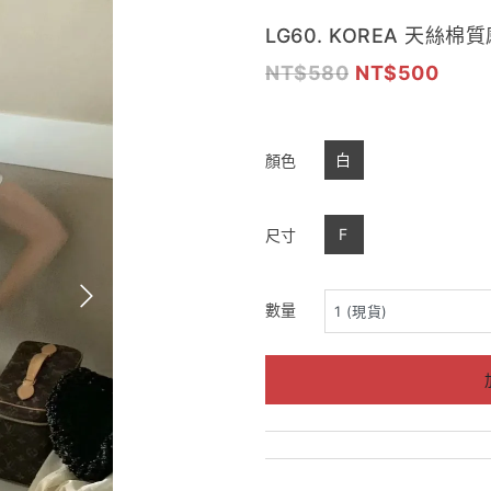
LG60. KOREA 天絲
580
500
白
顏色
F
尺寸
數量