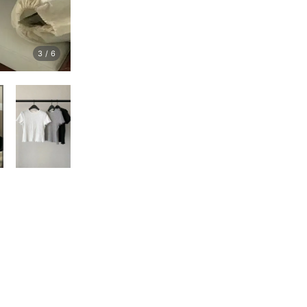
3
/
6