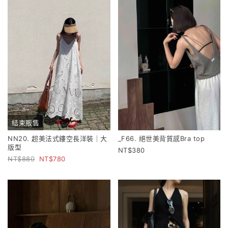
結束販售
NN20. 超美法式鏤空長洋裝｜大
_F66. 絕世美背質感Bra top
版型
380
880
780