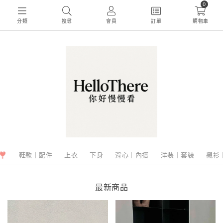
0
分類
搜尋
會員
訂單
購物車
❣️
鞋款｜配件
上衣
下身
背心｜內搭
洋裝｜套裝
襯衫
最新商品