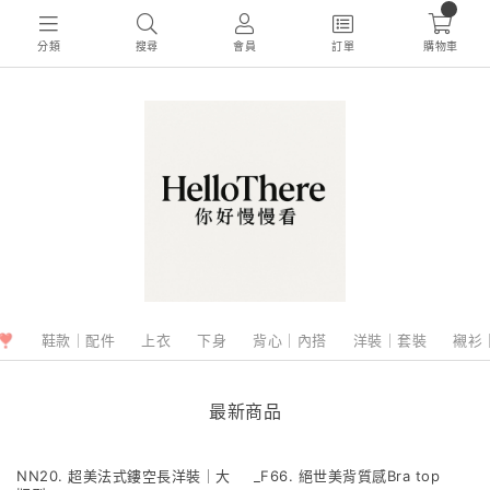
0
分類
搜尋
會員
訂單
購物車
❣️
鞋款｜配件
上衣
下身
背心｜內搭
洋裝｜套裝
襯衫
最新商品