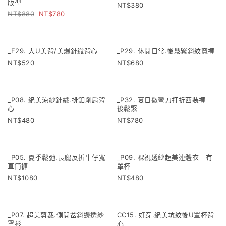
NN20. 超美法式鏤空長洋裝｜大
_F66. 絕世美背質感Bra top
版型
380
880
780